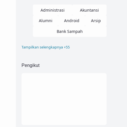
Administrasi
Akuntansi
Alumni
Android
Arsip
Bank Sampah
Tampilkan selengkapnya +55
Blogger
Buku Induk
Company Profile
Corel
Pengikut
Desain
Dokumen
Donasi
Elearning
Font
Html
Inventaris
Inventory
Invoice
Job
Kampus
Kartu Pelajar
Kelulusan
Kepagwaian
Kesehatan