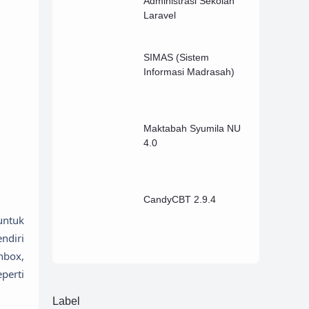
Administrasi Sekolah
Laravel
SIMAS (Sistem
Informasi Madrasah)
Maktabah Syumila NU
4.0
CandyCBT 2.9.4
untuk
ndiri
nbox,
perti
Label