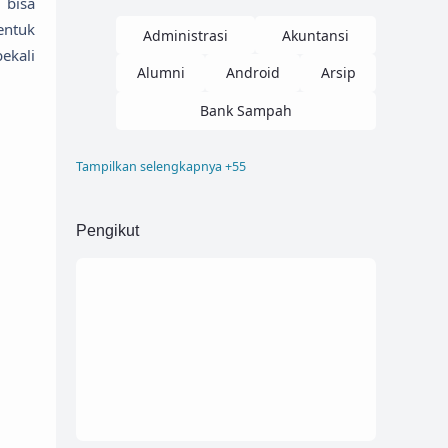
 bisa
entuk
Administrasi
Akuntansi
ekali
Alumni
Android
Arsip
Bank Sampah
Tampilkan selengkapnya +55
Blogger
Buku Induk
Company Profile
Corel
Pengikut
Desain
Dokumen
Donasi
Elearning
Font
Html
Inventaris
Inventory
Invoice
Job
Kampus
Kartu Pelajar
Kelulusan
Kepagwaian
Kesehatan