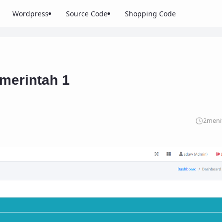
Wordpress
Source Code
Shopping Code
emerintah 1
2
meni