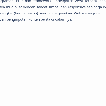
graman PHP dan framework CodeIgniter versi terbaru dan
web ini dibuat dengan sangat simpel dan responsive sehingga b
rangkat (komputer/hp) yang anda gunakan. Website ini juga dib
an penginputan konten berita di dalamnya.