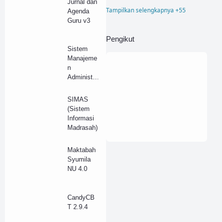
Jurnal dan
Tampilkan selengkapnya +55
Agenda
Blogger
Guru v3
Buku Induk
Pengikut
Company Profile
Sistem
Manajeme
Corel
Desain
n
Administr
Dokumen
Donasi
asi
Sekolah
Elearning
Font
SIMAS
Laravel
(Sistem
Html
Inventaris
Informasi
Madrasah)
Inventory
Invoice
Maktabah
Job
Kampus
Syumila
Kartu Pelajar
NU 4.0
Kelulusan
CandyCB
Kepagwaian
T 2.9.4
Kesehatan