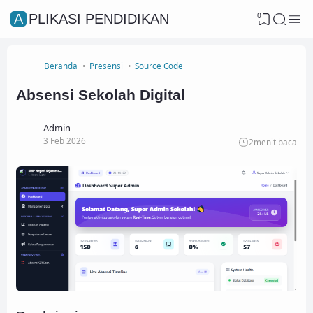
0
APLIKASI PENDIDIKAN
Beranda
Presensi
Source Code
Absensi Sekolah Digital
Admin
3 Feb 2026
2
menit baca