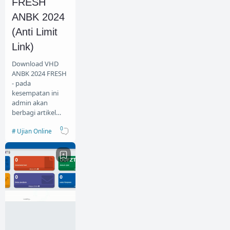
FRESH
ANBK 2024
Plugin
Ponpes
POS
(Anti Limit
PowerPoint
Pramuka
Presens
Link)
Product
Rapor
Sarpras
Download VHD
Siakad
Software
Sound
ANBK 2024 FRESH
- pada
Source Code
Surat
Tabunga
kesempatan ini
admin akan
Tahfidz
Theme
Tutorial
berbagi artikel
Download VHD
Ujian Online
Undangan
VH
0
Ujian Online
ANBK 2024 FRESH
Web Sekolah
WhastApp
. VHD ANBK 2023
digunakan untuk
Wordpress
semio…