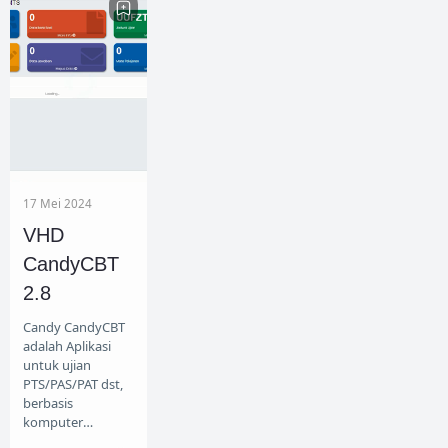
Kemudahan
mengolah data
sis…
17 Mei 2024
VHD
CandyCBT
2.8
Candy CandyCBT
adalah Aplikasi
untuk ujian
PTS/PAS/PAT dst,
berbasis
komputer
ataupun