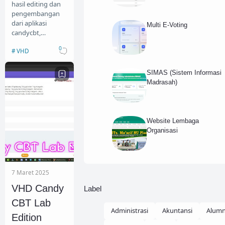
hasil editing dan
pengembangan
dari aplikasi
Multi E-Voting
candycbt,
Asesmen
0
VHD
Kompetensi
Minimum (AKM)
dilakukan untuk
SIMAS (Sistem Informasi
menguku…
Madrasah)
Website Lembaga
Organisasi
7 Maret 2025
VHD Candy
Label
CBT Lab
Administrasi
Akuntansi
Alumn
Edition