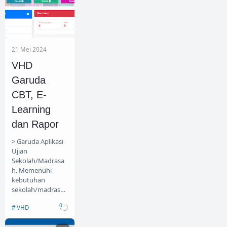
21 Mei 2024
VHD
Garuda
CBT, E-
Learning
dan Rapor
> Garuda Aplikasi
Ujian
Sekolah/Madrasa
h. Memenuhi
kebutuhan
sekolah/madrasa
h dalam
0
VHD
pelaksanaan
ujian/ulangan.