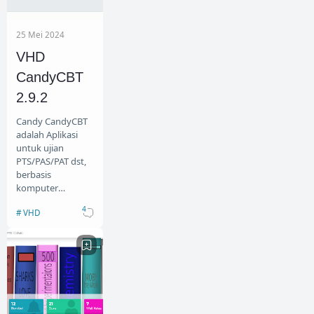
25 Mei 2024
VHD
CandyCBT
2.9.2
Candy CandyCBT
adalah Aplikasi
untuk ujian
PTS/PAS/PAT dst,
berbasis
komputer
ataupun
4
VHD
smartphone.
Bertujuan untuk
melatih siswa ag…