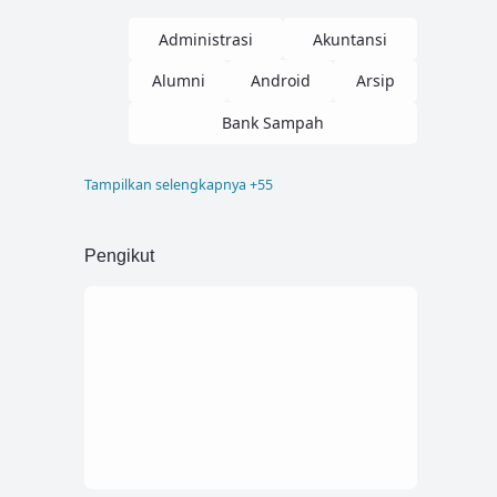
Administrasi
Akuntansi
Alumni
Android
Arsip
Bank Sampah
Tampilkan selengkapnya +55
Blogger
Buku Induk
Company Profile
Corel
Pengikut
Desain
Dokumen
Donasi
Elearning
Font
Html
Inventaris
Inventory
Invoice
Job
Kampus
Kartu Pelajar
Kelulusan
Kepagwaian
Kesehatan