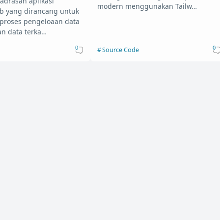
adrasah aplikasi
modern menggunakan Tailw…
b yang dirancang untuk
proses pengeloaan data
n data terka…
0
0
Source Code