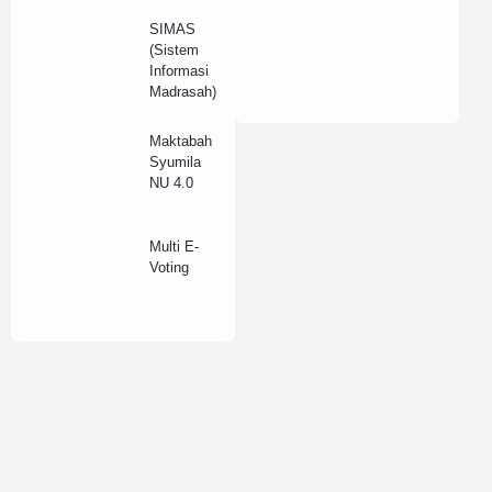
asi
Sekolah
Elearning
Font
SIMAS
Laravel
(Sistem
Html
Inventaris
Informasi
Madrasah)
Inventory
Invoice
Maktabah
Job
Kampus
Syumila
Kartu Pelajar
NU 4.0
Kelulusan
Multi E-
Kepagwaian
Voting
Kesehatan
Keuangan
Kitab
Konseling
Koperasi
Lainnya
Lembaga
Medis
Online Shop
Copyright ©
2026
Support by
Aplikasi Pendidikan
Pemilu