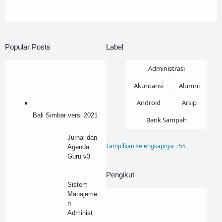
Popular Posts
Label
Administrasi
Akuntansi
Alumni
Android
Arsip
Bali Simbar versi 2021
Bank Sampah
Jurnal dan
Tampilkan selengkapnya +55
Agenda
Blogger
Guru v3
Buku Induk
Pengikut
Company Profile
Sistem
Manajeme
Corel
Desain
n
Administr
Dokumen
Donasi