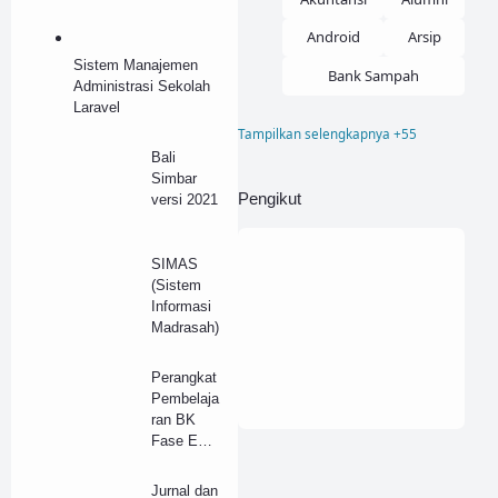
Android
Arsip
Sistem Manajemen
Bank Sampah
Administrasi Sekolah
Laravel
Tampilkan selengkapnya +55
Blogger
Bali
Simbar
Buku Induk
Pengikut
versi 2021
Company Profile
Corel
Desain
SIMAS
(Sistem
Dokumen
Donasi
Informasi
Madrasah)
Elearning
Font
Html
Inventaris
Perangkat
Pembelaja
Inventory
Invoice
ran BK
Fase E
Job
Kampus
Kelas X
Kurikulum
Kartu Pelajar
Jurnal dan