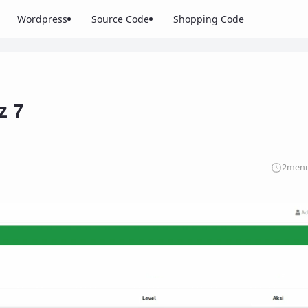
Wordpress
Source Code
Shopping Code
z 7
2
meni