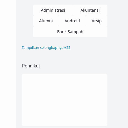
Administrasi
Akuntansi
Alumni
Android
Arsip
Bank Sampah
Tampilkan selengkapnya +55
Blogger
Buku Induk
Company Profile
Corel
Pengikut
Desain
Dokumen
Donasi
Elearning
Font
Html
Inventaris
Inventory
Invoice
Job
Kampus
Kartu Pelajar
Kelulusan
Kepagwaian
Kesehatan