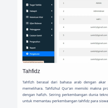
Tahfidz
Tahfizh berasal dari bahasa arab dengan akar kata ha fa zha حفظ yang mempuny
memelihara. Tahfizhul Qur’an memiiki makna pro
dengan hafizh. Seiring perkembangan dunia tekno
untuk memantau perkembangan tahfidz para siswa at